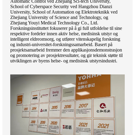
Automatic Control ved Zhejiang Sci-tech University,
School of Cyberspace Security ved Hangzhou Dianzi
University, School of Automation og Elektroteknikk ved
Zhejiang University of Science and Technology, og
Zhejiang Youyi Medical Technology Co., Ltd.
Forskningsinstituttet fokuserer på å gi full utfoldelse til sine
respektive fordeler innen aktiv helse, medisinsk utstyr og
intelligent eldreomsorg, og utfører vitenskapelig forskning
og industri-universitet-forskningssamarbeid. Basert på
prosjektsamarbeid fremmer den applikasjonsdemonstrasjon
og promotering av prosjektresultater, og gir teknisk støtte til
utviklingen av byens helse- og medisinsk utstyrsindustri.