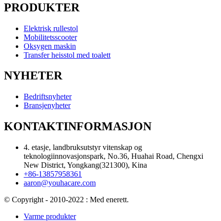
PRODUKTER
Elektrisk rullestol
Mobilitetsscooter
Oksygen maskin
Transfer heisstol med toalett
NYHETER
Bedriftsnyheter
Bransjenyheter
KONTAKTINFORMASJON
4. etasje, landbruksutstyr vitenskap og
teknologiinnovasjonspark, No.36, Huahai Road, Chengxi
New District, Yongkang(321300), Kina
+86-13857958361
aaron@youhacare.com
© Copyright - 2010-2022 : Med enerett.
Varme produkter