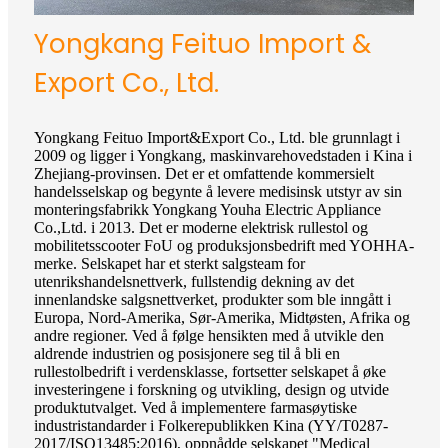
Yongkang Feituo Import &
Export Co., Ltd.
Yongkang Feituo Import&Export Co., Ltd. ble grunnlagt i
2009 og ligger i Yongkang, maskinvarehovedstaden i Kina i
Zhejiang-provinsen. Det er et omfattende kommersielt
handelsselskap og begynte å levere medisinsk utstyr av sin
monteringsfabrikk Yongkang Youha Electric Appliance
Co.,Ltd. i 2013. Det er moderne elektrisk rullestol og
mobilitetsscooter FoU og produksjonsbedrift med YOHHA-
merke. Selskapet har et sterkt salgsteam for
utenrikshandelsnettverk, fullstendig dekning av det
innenlandske salgsnettverket, produkter som ble inngått i
Europa, Nord-Amerika, Sør-Amerika, Midtøsten, Afrika og
andre regioner. Ved å følge hensikten med å utvikle den
aldrende industrien og posisjonere seg til å bli en
rullestolbedrift i verdensklasse, fortsetter selskapet å øke
investeringene i forskning og utvikling, design og utvide
produktutvalget. Ved å implementere farmasøytiske
industristandarder i Folkerepublikken Kina (YY/T0287-
2017/ISO13485:2016), oppnådde selskapet "Medical