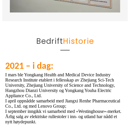
Bedrift
Historie
2021 – i dag:
I
I mars ble Yongkang Health and Medical Device Industry
I 
Research Institute etablert i fellesskap av Zhejiang Sci-Tech
rul
University, Zhejiang University of Science and Technology,
al
Hangzhou Dianzi University og Yongkang Youha Electric
fr
Appliance Co., Ltd.
ok
I april oppnådde samarbeid med Jiangxi Renhe Pharmaceutical
Op
Co., Ltd. og med Lenovo Group;
En
I september inngikk vi samarbeid med «Westinghouse»-merket.
Årlig salg av elektriske rullestoler i inn- og utland har nådd et
nytt høydepunkt.