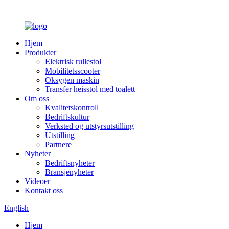
Hjem
Produkter
Elektrisk rullestol
Mobilitetsscooter
Oksygen maskin
Transfer heisstol med toalett
Om oss
Kvalitetskontroll
Bedriftskultur
Verksted og utstyrsutstilling
Utstilling
Partnere
Nyheter
Bedriftsnyheter
Bransjenyheter
Videoer
Kontakt oss
English
Hjem