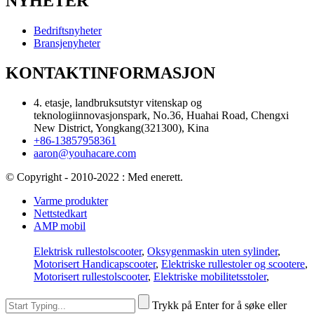
NYHETER
Bedriftsnyheter
Bransjenyheter
KONTAKTINFORMASJON
4. etasje, landbruksutstyr vitenskap og
teknologiinnovasjonspark, No.36, Huahai Road, Chengxi
New District, Yongkang(321300), Kina
+86-13857958361
aaron@youhacare.com
© Copyright - 2010-2022 : Med enerett.
Varme produkter
Nettstedkart
AMP mobil
Elektrisk rullestolscooter
,
Oksygenmaskin uten sylinder
,
Motorisert Handicapscooter
,
Elektriske rullestoler og scootere
,
Motorisert rullestolscooter
,
Elektriske mobilitetsstoler
,
Trykk på Enter for å søke eller