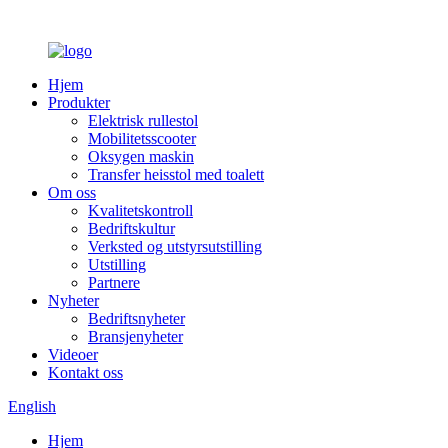
Hjem
Produkter
Elektrisk rullestol
Mobilitetsscooter
Oksygen maskin
Transfer heisstol med toalett
Om oss
Kvalitetskontroll
Bedriftskultur
Verksted og utstyrsutstilling
Utstilling
Partnere
Nyheter
Bedriftsnyheter
Bransjenyheter
Videoer
Kontakt oss
English
Hjem