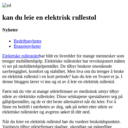
kan du leie en elektrisk rullestol
Nyheter
Bedriftsnyheter
Bransjenyheter
Elektriske rullestoler
har blitt en livredder for mange mennesker som
trenger mobilitetshjelp. Elektriske rullestoler har revolusjonert måten
vi ser på mobilitetshjelpemidler. De tilbyr brukere enestående
uavhengighet, komfort og stabilitet. Men hva om du trenger å bruke
en elektrisk rullestol i en kort periode? kan du leie en Svaret er ja. I
denne bloggen lærer vi inn og ut av å leie en elektrisk rullestol.
Først må du vite at mange utleiefirmaer av medisinsk utstyr tilbyr
utleie av elektriske rullestoler. Disse selskapene spesialiserer seg på
gåhjelpemidler, og de er det beste alternativet når du leier. For å
finne en bedrift i nærheten av deg, søk på nettet etter utleie av
elektriske rullestoler og avgrens søket til ditt sted.
Når du leier en elektrisk rullestol bør du vurdere brukstidspunktet.
Vanligvis tilbyr utleiefirmaer daglige, ukentlige og månedlige