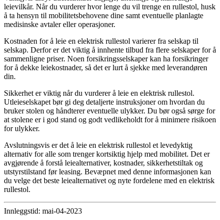
leievilkår. Når du vurderer hvor lenge du vil trenge en rullestol, husk
å ta hensyn til mobilitetsbehovene dine samt eventuelle planlagte
medisinske avtaler eller operasjoner.
Kostnaden for å leie en elektrisk rullestol varierer fra selskap til
selskap. Derfor er det viktig å innhente tilbud fra flere selskaper for å
sammenligne priser. Noen forsikringsselskaper kan ha forsikringer
for å dekke leiekostnader, så det er lurt å sjekke med leverandøren
din.
Sikkerhet er viktig når du vurderer å leie en elektrisk rullestol.
Utleieselskapet bør gi deg detaljerte instruksjoner om hvordan du
bruker stolen og håndterer eventuelle ulykker. Du bør også sørge for
at stolene er i god stand og godt vedlikeholdt for å minimere risikoen
for ulykker.
Avslutningsvis er det å leie en elektrisk rullestol et levedyktig
alternativ for alle som trenger kortsiktig hjelp med mobilitet. Det er
avgjørende å forstå leiealternativer, kostnader, sikkerhetstiltak og
utstyrstilstand før leasing. Bevæpnet med denne informasjonen kan
du velge det beste leiealternativet og nyte fordelene med en elektrisk
rullestol.
Innleggstid: mai-04-2023