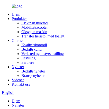
Hjem
Produkter
Elektrisk rullestol
Mobilitetsscooter
Oksygen maskin
Transfer heisstol med toalett
Om oss
Kvalitetskontroll
Bedriftskultur
Verksted og utstyrsutstilling
Utstilling
Partnere
Nyheter
Bedriftsnyheter
Bransjenyheter
Videoer
Kontakt oss
English
Hjem
Nyheter