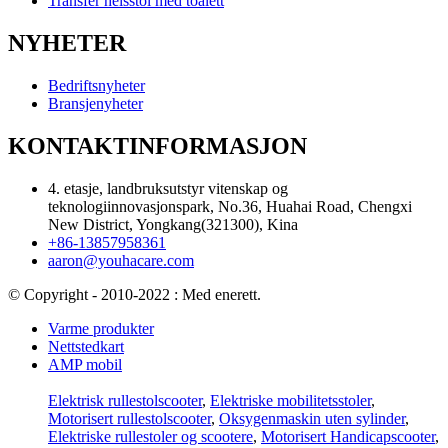
Transfer heisstol med toalett
NYHETER
Bedriftsnyheter
Bransjenyheter
KONTAKTINFORMASJON
4. etasje, landbruksutstyr vitenskap og
teknologiinnovasjonspark, No.36, Huahai Road, Chengxi
New District, Yongkang(321300), Kina
+86-13857958361
aaron@youhacare.com
© Copyright - 2010-2022 : Med enerett.
Varme produkter
Nettstedkart
AMP mobil
Elektrisk rullestolscooter
,
Elektriske mobilitetsstoler
,
Motorisert rullestolscooter
,
Oksygenmaskin uten sylinder
,
Elektriske rullestoler og scootere
,
Motorisert Handicapscooter
,