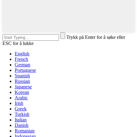
Trykk på Enter for å søke eller
ESC for å lukke
English
French
German
Portuguese
Spanish
Russian
Japanese
Korean
Arabic
Irish
Greek
Turkish
Italian
Danish
Romanian
Indonesian